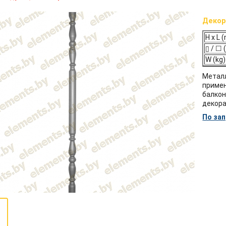
Декор
H x L
▯ / ☐
W (kg)
Метал
примен
балко
декора
По за